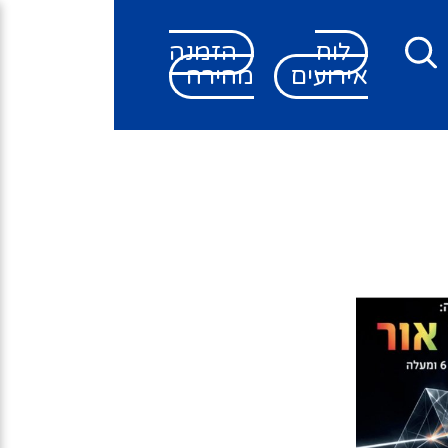
לוח
הזמנה
אירועים
מהירה
חלל
ר
 מדוע
ים?
ות