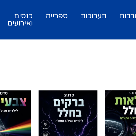
רבות
תערוכות
ספרייה
כנסים
ואירועים
חלל
סדנאות חלל
סדנאות 
ת
- ברקים
- צבעי או
בחלל
צבעי האור -
לל – איך
ברקים בחלל – מהו
השמים כחול
קות ללא
המנוע המחולל
מדוע השקיע